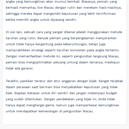
angka yang kemungkinan akan muncul kembali. Biasanya, pemain yang
berhasil memantau live Macau dengan rutin dan merekam hasil-hasilnya,
sehingga mereka dapat mengambil keputusan yang lebih terinformasi
ketika memilih angka untuk dipasang sendiri.
Di sisi lain, sebuah cara yang sangat dikenal adalah menggunakan metode
taruhan yang rutin. Banyak pemain yang berpengalaman menyarankan
untuk tidak hanya bergantung pada keberuntungan, tetapi juga
mempraktikkan strategi seperti taruhan konsisten pada angka tertentu.
Dengan memanfaatkan metode ini, seperti pengundian langsung Macau,
pemain bisa mengoptimalkan peluang untung dalam lamanya, meskipun
tidak ada garansi.
Terakhir, pastikan teratur dan atur anggaran dengan bijak. Sangat terjebak
dalam perasaan saat bermain bisa menyebabkan keputusan yang tidak
baik. Siapkan batasan untuk diri sendiri dan jangan melampaui budget
yang sudah ditentukan. Dengan pendekatan yang bijak ini, Anda tidak
hanya dapat menghargai game, namun juga memperbesar kemungkinan
untuk mendapatkan kemenangan di pengundian Macau.