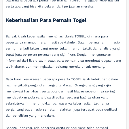
bagaimana beberapa pemain permainan TOGEL menggapai keberhasilan
serta apa yang bisa kita pelajari dari perjalanan mereka.
Keberhasilan Para Pemain Togel
Banyak kisah keberhasilan menghiasi dunia TOGEL, di mana para
pesertanya mampu meraih hasil spektakuler. Dalam permainan ini nasib
sering menjadi faktor yang menentukan, namun taktik dan analisis yang
tepat juga berperan peranan yang signifikan. Dengan menggunakan
informasi dari live draw macau, para pemain bisa membuat dugaan yang
lebih akurat dan meningkatkan peluang mereka untuk menang.
Satu kunci kesuksesan beberapa peserta TOGEL ialah ketekunan dalam
hal mengikuti pengundian langsung Macau. Orang-orang yang rajin
mengawasi hasil-hasil serta pola dari hasil Macau sebelumnya sering
mendapatkan pola yang bisa dijadikan peluang bagi taruhan yang
selanjutnya. Ini menunjukkan bahwasanya keberhasilan tak hanya
bergantung pada nasib semata, melainkan juga terdapat pada dedikasi
dan penelitian yang mendalam.
Sebagai inspirasi, ada beberapa cerita pribadi yang telah berhasil