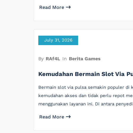
Read More
July 31, 2026
By
RAf4L
In
Berita Games
Kemudahan Bermain Slot Via Pul
Bermain slot via pulsa semakin populer di
kemudahan akses dan tidak perlu repot me
menggunakan layanan ini. Di antara penyed
Read More