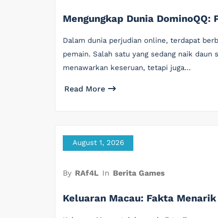
Mengungkap Dunia DominoQQ: P
Dalam dunia perjudian online, terdapat ber
pemain. Salah satu yang sedang naik daun s
menawarkan keseruan, tetapi juga…
Read More
August 1, 2026
By
RAf4L
In
Berita Games
Keluaran Macau: Fakta Menarik