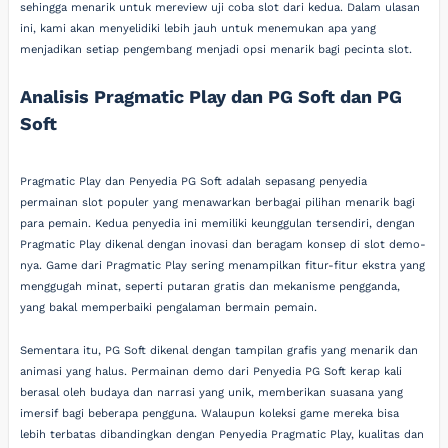
sehingga menarik untuk mereview uji coba slot dari kedua. Dalam ulasan
ini, kami akan menyelidiki lebih jauh untuk menemukan apa yang
menjadikan setiap pengembang menjadi opsi menarik bagi pecinta slot.
Analisis Pragmatic Play dan PG Soft dan PG
Soft
Pragmatic Play dan Penyedia PG Soft adalah sepasang penyedia
permainan slot populer yang menawarkan berbagai pilihan menarik bagi
para pemain. Kedua penyedia ini memiliki keunggulan tersendiri, dengan
Pragmatic Play dikenal dengan inovasi dan beragam konsep di slot demo-
nya. Game dari Pragmatic Play sering menampilkan fitur-fitur ekstra yang
menggugah minat, seperti putaran gratis dan mekanisme pengganda,
yang bakal memperbaiki pengalaman bermain pemain.
Sementara itu, PG Soft dikenal dengan tampilan grafis yang menarik dan
animasi yang halus. Permainan demo dari Penyedia PG Soft kerap kali
berasal oleh budaya dan narrasi yang unik, memberikan suasana yang
imersif bagi beberapa pengguna. Walaupun koleksi game mereka bisa
lebih terbatas dibandingkan dengan Penyedia Pragmatic Play, kualitas dan