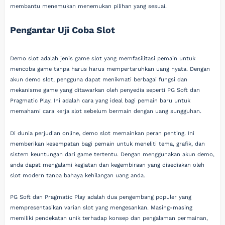
membantu menemukan menemukan pilihan yang sesuai.
Pengantar Uji Coba Slot
Demo slot adalah jenis game slot yang memfasilitasi pemain untuk
mencoba game tanpa harus harus mempertaruhkan uang nyata. Dengan
akun demo slot, pengguna dapat menikmati berbagai fungsi dan
mekanisme game yang ditawarkan oleh penyedia seperti PG Soft dan
Pragmatic Play. Ini adalah cara yang ideal bagi pemain baru untuk
memahami cara kerja slot sebelum bermain dengan uang sungguhan.
Di dunia perjudian online, demo slot memainkan peran penting. Ini
memberikan kesempatan bagi pemain untuk meneliti tema, grafik, dan
sistem keuntungan dari game tertentu. Dengan menggunakan akun demo,
anda dapat mengalami kegiatan dan kegembiraan yang disediakan oleh
slot modern tanpa bahaya kehilangan uang anda.
PG Soft dan Pragmatic Play adalah dua pengembang populer yang
mempresentasikan varian slot yang mengesankan. Masing-masing
memiliki pendekatan unik terhadap konsep dan pengalaman permainan,