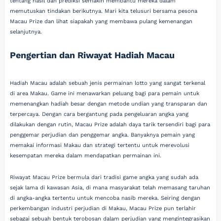
tentang hasil dan prediksi semakin membantu mereka dalam
memutuskan tindakan berikutnya. Mari kita telusuri bersama pesona
Macau Prize dan lihat siapakah yang membawa pulang kemenangan
selanjutnya.
Pengertian dan Riwayat Hadiah Macau
Hadiah Macau adalah sebuah jenis permainan lotto yang sangat terkenal
di area Makau. Game ini menawarkan peluang bagi para pemain untuk
memenangkan hadiah besar dengan metode undian yang transparan dan
terpercaya. Dengan cara bergantung pada pengeluaran angka yang
dilakukan dengan rutin, Macau Prize adalah daya tarik tersendiri bagi para
penggemar perjudian dan penggemar angka. Banyaknya pemain yang
memakai informasi Makau dan strategi tertentu untuk merevolusi
kesempatan mereka dalam mendapatkan permainan ini.
Riwayat Macau Prize bermula dari tradisi game angka yang sudah ada
sejak lama di kawasan Asia, di mana masyarakat telah memasang taruhan
di angka-angka tertentu untuk mencoba nasib mereka. Seiring dengan
perkembangan industri perjudian di Makau, Macau Prize pun terlahir
sebagai sebuah bentuk terobosan dalam perjudian yang mengintegrasikan