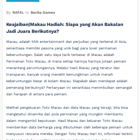
By
RAf4L
In
Berita Games
Keajaiban|Makau Hadiah: Siapa yang Akan Bakalan
Jadi Juara Berikutnya?
Macau, adalah titik entertainment dan perjudian yang terkenal di Asia,
senantiasa memiliki pesona yang unik bagi para lover permainan
keberuntungan. Salah satu daya tarik terbesar di Macau adalah
Permainan Toto Macau, di mana setiap harinya harinya jutaan pemain
menantang peruntungannya. Melalui hasil Macau yang teratur dan
transparan, banyak orang meneliti kemungkinan untuk meraih
keberuntungan besar di kolam Macau. Siapakah akan mendapat adalah
pemenang berikutnya? Pertanyaan ini senantiasa menimbulkan semangat
dan harapan di antara para pemain.
Melihat pengeluaran Toto Macau dan data Macau yang tersaji, kita bisa
mengetahui dinamika dan pola permainan yang mungkin membantu
dalam mengambil keputusan. Hasil Macau dan keluaran Toto Macau
memberikan data berharga yang dibutuhkan oleh beberapa pemain untuk
menyusun rencana mereka. Dengan Toto Macau Hari Ini, informasi terkini