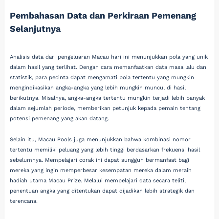
Pembahasan Data dan Perkiraan Pemenang
Selanjutnya
Analisis data dari pengeluaran Macau hari ini menunjukkan pola yang unik
dalam hasil yang terlihat. Dengan cara memanfaatkan data masa lalu dan
statistik, para pecinta dapat mengamati pola tertentu yang mungkin
mengindikasikan angka-angka yang lebih mungkin muncul di hasil
berikutnya. Misalnya, angka-angka tertentu mungkin terjadi lebih banyak
dalam sejumlah periode, memberikan petunjuk kepada pemain tentang
potensi pemenang yang akan datang.
Selain itu, Macau Pools juga menunjukkan bahwa kombinasi nomor
tertentu memiliki peluang yang lebih tinggi berdasarkan frekuensi hasil
sebelumnya. Mempelajari corak ini dapat sungguh bermanfaat bagi
mereka yang ingin memperbesar kesempatan mereka dalam meraih
hadiah utama Macau Prize. Melalui mempelajari data secara teliti,
penentuan angka yang ditentukan dapat dijadikan lebih strategik dan
terencana.