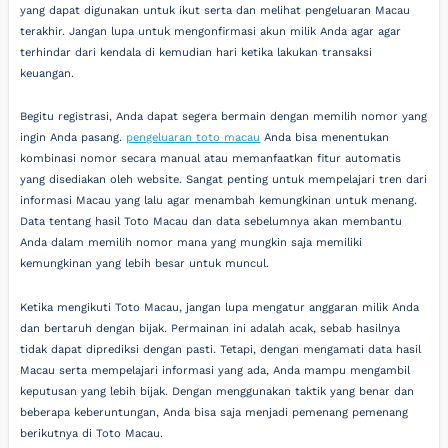
yang dapat digunakan untuk ikut serta dan melihat pengeluaran Macau
terakhir. Jangan lupa untuk mengonfirmasi akun milik Anda agar agar
terhindar dari kendala di kemudian hari ketika lakukan transaksi
keuangan.
Begitu registrasi, Anda dapat segera bermain dengan memilih nomor yang
ingin Anda pasang.
pengeluaran toto macau
Anda bisa menentukan
kombinasi nomor secara manual atau memanfaatkan fitur automatis
yang disediakan oleh website. Sangat penting untuk mempelajari tren dari
informasi Macau yang lalu agar menambah kemungkinan untuk menang.
Data tentang hasil Toto Macau dan data sebelumnya akan membantu
Anda dalam memilih nomor mana yang mungkin saja memiliki
kemungkinan yang lebih besar untuk muncul.
Ketika mengikuti Toto Macau, jangan lupa mengatur anggaran milik Anda
dan bertaruh dengan bijak. Permainan ini adalah acak, sebab hasilnya
tidak dapat diprediksi dengan pasti. Tetapi, dengan mengamati data hasil
Macau serta mempelajari informasi yang ada, Anda mampu mengambil
keputusan yang lebih bijak. Dengan menggunakan taktik yang benar dan
beberapa keberuntungan, Anda bisa saja menjadi pemenang pemenang
berikutnya di Toto Macau.