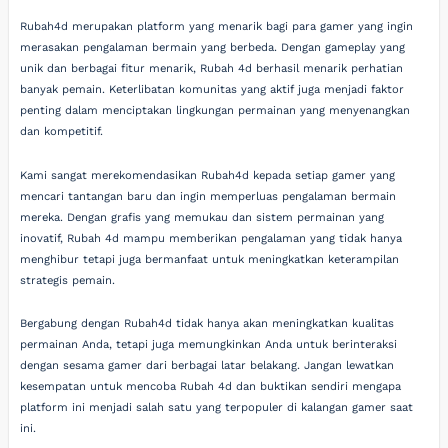
Rubah4d merupakan platform yang menarik bagi para gamer yang ingin
merasakan pengalaman bermain yang berbeda. Dengan gameplay yang
unik dan berbagai fitur menarik, Rubah 4d berhasil menarik perhatian
banyak pemain. Keterlibatan komunitas yang aktif juga menjadi faktor
penting dalam menciptakan lingkungan permainan yang menyenangkan
dan kompetitif.
Kami sangat merekomendasikan Rubah4d kepada setiap gamer yang
mencari tantangan baru dan ingin memperluas pengalaman bermain
mereka. Dengan grafis yang memukau dan sistem permainan yang
inovatif, Rubah 4d mampu memberikan pengalaman yang tidak hanya
menghibur tetapi juga bermanfaat untuk meningkatkan keterampilan
strategis pemain.
Bergabung dengan Rubah4d tidak hanya akan meningkatkan kualitas
permainan Anda, tetapi juga memungkinkan Anda untuk berinteraksi
dengan sesama gamer dari berbagai latar belakang. Jangan lewatkan
kesempatan untuk mencoba Rubah 4d dan buktikan sendiri mengapa
platform ini menjadi salah satu yang terpopuler di kalangan gamer saat
ini.