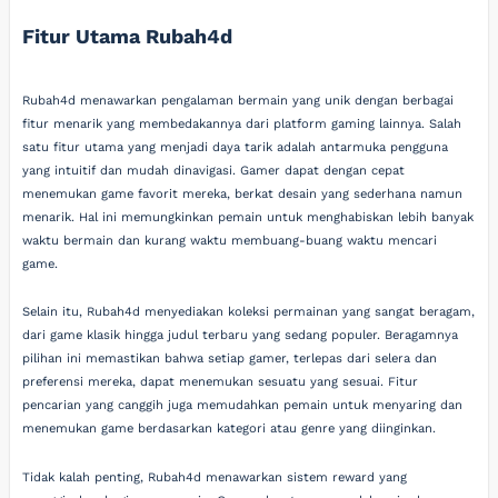
Fitur Utama Rubah4d
Rubah4d menawarkan pengalaman bermain yang unik dengan berbagai
fitur menarik yang membedakannya dari platform gaming lainnya. Salah
satu fitur utama yang menjadi daya tarik adalah antarmuka pengguna
yang intuitif dan mudah dinavigasi. Gamer dapat dengan cepat
menemukan game favorit mereka, berkat desain yang sederhana namun
menarik. Hal ini memungkinkan pemain untuk menghabiskan lebih banyak
waktu bermain dan kurang waktu membuang-buang waktu mencari
game.
Selain itu, Rubah4d menyediakan koleksi permainan yang sangat beragam,
dari game klasik hingga judul terbaru yang sedang populer. Beragamnya
pilihan ini memastikan bahwa setiap gamer, terlepas dari selera dan
preferensi mereka, dapat menemukan sesuatu yang sesuai. Fitur
pencarian yang canggih juga memudahkan pemain untuk menyaring dan
menemukan game berdasarkan kategori atau genre yang diinginkan.
Tidak kalah penting, Rubah4d menawarkan sistem reward yang