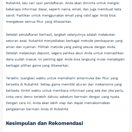
Rubah4d, lalu cari opsi pendaftaran. Anda akan diminta untuk mengisi
beberapa informasi dasar, seperti nama, email, dan juga membuat kata
sandi. Pastikan untuk menggunakan email yang valid agar Anda bisa
mengakses semua fitur yang ditawarkan.
Setelah pendaftaran berhasil, langkah selanjutnya adalah melakukan
setoran awal. Rubah4d menyediakan berbagai metode pembayaran yang
aman dan nyaman. Pilihlah metode yang paling sesuai dengan Anda.
Setelah melakukan deposit, segera periksa akun Anda untuk memastikan
dana sudah masuk. Ini penting agar Anda bisa langsung mulai menjelajahi
berbagai pilihan game yang ditawarkan.
Terakhir, luangkan waktu untuk memahami antarmuka dan fitur yang
tersedia di Rubah4d. Setiap game memiliki aturan dan mekanisme yang
berbeda. Ambil waktu untuk membaca informasi yang ada dan jika perlu,
coba versi demo terlebih dahulu sebelum bermain dengan uang nyata.
Dengan cara ini, Anda akan lebih siap dan dapat memaksimalkan
pengalaman bermain Anda di Rubah4d.
Kesimpulan dan Rekomendasi