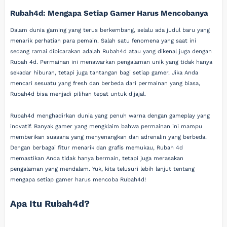
Rubah4d: Mengapa Setiap Gamer Harus Mencobanya
Dalam dunia gaming yang terus berkembang, selalu ada judul baru yang
menarik perhatian para pemain. Salah satu fenomena yang saat ini
sedang ramai dibicarakan adalah Rubah4d atau yang dikenal juga dengan
Rubah 4d. Permainan ini menawarkan pengalaman unik yang tidak hanya
sekadar hiburan, tetapi juga tantangan bagi setiap gamer. Jika Anda
mencari sesuatu yang fresh dan berbeda dari permainan yang biasa,
Rubah4d bisa menjadi pilihan tepat untuk dijajal.
Rubah4d menghadirkan dunia yang penuh warna dengan gameplay yang
inovatif. Banyak gamer yang mengklaim bahwa permainan ini mampu
memberikan suasana yang menyenangkan dan adrenalin yang berbeda.
Dengan berbagai fitur menarik dan grafis memukau, Rubah 4d
memastikan Anda tidak hanya bermain, tetapi juga merasakan
pengalaman yang mendalam. Yuk, kita telusuri lebih lanjut tentang
mengapa setiap gamer harus mencoba Rubah4d!
Apa Itu Rubah4d?