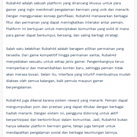
Rubah4d adalah sebuah platform yang dirancang khusus untuk para
gamer yang ingin menikmati pengalaman bermain yang unik dan menarik.
Dengan menggunakan konsep gamifikasi, Rubah4d menawarkan berbagai
fitur dan permainan yang dapat meningkatkan interaksi antar pemain.
Platform ini bertujuan untuk menciptakan komunitas yang solid di mana
para gamer dapat berkumpul, bersaing, dan saling berbagi strategi.
Salah satu kelebihan Rubah4d adalah beragam pilihan permainan yang
tersedia. Dari game kompetitif hingga permainan santai, Rubah4d
menyediakan sesuatu untuk setiap jenis gamer. Pengembangnya terus
memperbarui dan menambahkan konten baru, sehingga pemain tidak
akan merasa bosan. Selain itu, interface yang intuitif membuatnya mudah
diakses oleh semua kalangan, baik pemula maupun gamer
berpengalaman.
Rubah4d juga dikenal karena sistem reward yang menarik. Pemain dapat
mengumpulkan poin dan prestasi yang dapat ditukar dengan berbagai
hadiah menarik. Dengan sistem ini, pengguna didorong untuk aktif
berpartisipasi dan berkontribusi dalam komunitas. Jadi, Rubah4d bukan
hanya sekadar platform bermain game, tetapi juga tempat untuk
mendapatkan pengalaman sosial dan berbagai keuntungan lainnya.