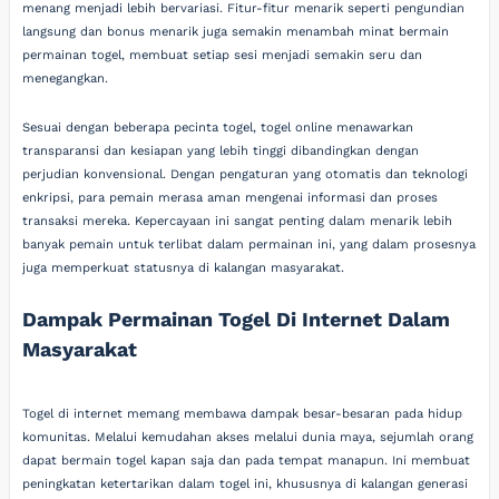
menang menjadi lebih bervariasi. Fitur-fitur menarik seperti pengundian
langsung dan bonus menarik juga semakin menambah minat bermain
permainan togel, membuat setiap sesi menjadi semakin seru dan
menegangkan.
Sesuai dengan beberapa pecinta togel, togel online menawarkan
transparansi dan kesiapan yang lebih tinggi dibandingkan dengan
perjudian konvensional. Dengan pengaturan yang otomatis dan teknologi
enkripsi, para pemain merasa aman mengenai informasi dan proses
transaksi mereka. Kepercayaan ini sangat penting dalam menarik lebih
banyak pemain untuk terlibat dalam permainan ini, yang dalam prosesnya
juga memperkuat statusnya di kalangan masyarakat.
Dampak Permainan Togel Di Internet Dalam
Masyarakat
Togel di internet memang membawa dampak besar-besaran pada hidup
komunitas. Melalui kemudahan akses melalui dunia maya, sejumlah orang
dapat bermain togel kapan saja dan pada tempat manapun. Ini membuat
peningkatan ketertarikan dalam togel ini, khususnya di kalangan generasi