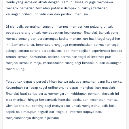
muda yang semakin akrab dengan. Namun, akses ini juga membawa
menarik perhatian terhadap potensi dampak buruknya terhadap
keuangan pribadi individu dan dan perilaku manusia.
Di sisi baik, permainan togel di internet memberikan peluang untuk
beberapa orang untuk mendapatkan keuntungan finansial. Banyak yang
merasa senang dan bersemangat ketika menantikan hasil togel togel hari
ini. Sementara itu, beberapa orang juga memanfaatkan permainan togel
sebagai sarana sarana bersosialisasi dan membagikan experiences kepada
teman-teman. Komunitas pecinta permainan togel di internet pun
menjadi semakin maju, menciptakan ruang bagi berdiskusi dan dukungan
mendukung.
Tetapi, tak dapat diperselisihkan bahwa ada ada ancaman yang ikut serta.
Kecanduan terhadap togel online online dapat menghasilkan masalah
finansial fatal serius serta memengaruhi kehidupan pemain. Masalah ini
bisa menjalar hingga berdampak interaksi sosial dan kesehatan mental.
Oleh karena itu, penting bagi masyarakat untuk mengetahui baik-baik
aspek baik maupun negatif dari togel di internet supaya bisa
menjalankannya dengan bijaksana.