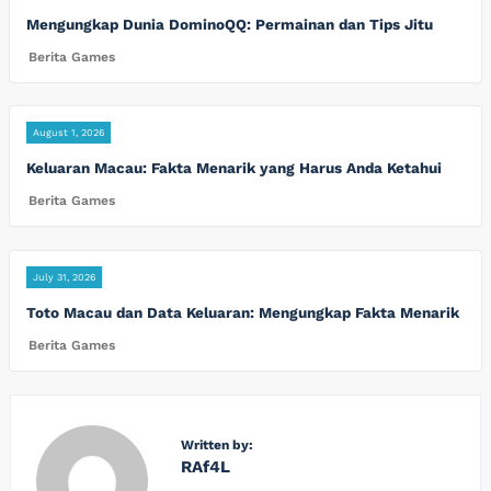
Mengungkap Dunia DominoQQ: Permainan dan Tips Jitu
Berita Games
August 1, 2026
Keluaran Macau: Fakta Menarik yang Harus Anda Ketahui
Berita Games
July 31, 2026
Toto Macau dan Data Keluaran: Mengungkap Fakta Menarik
Berita Games
Written by:
RAf4L