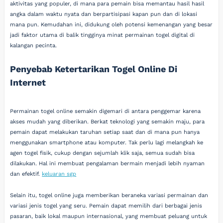
aktivitas yang populer, di mana para pemain bisa memantau hasil hasil
angka dalam waktu nyata dan berpartisipasi kapan pun dan di lokasi
mana pun. Kemudahan ini, didukung oleh potensi kemenangan yang besar
jadi faktor utama di balik tingginya minat permainan togel digital di
kalangan pecinta.
Penyebab Ketertarikan Togel Online Di
Internet
Permainan togel online semakin digemari di antara penggemar karena
akses mudah yang diberikan. Berkat teknologi yang semakin maju, para
pemain dapat melakukan taruhan setiap saat dan di mana pun hanya
menggunakan smartphone atau komputer. Tak perlu lagi melangkah ke
agen togel fisik, cukup dengan sejumlah klik saja, semua sudah bisa
dilakukan. Hal ini membuat pengalaman bermain menjadi lebih nyaman
dan efektif.
keluaran sgp
Selain itu, togel online juga memberikan beraneka variasi permainan dan
variasi jenis togel yang seru. Pemain dapat memilih dari berbagai jenis
pasaran, baik lokal maupun internasional, yang membuat peluang untuk