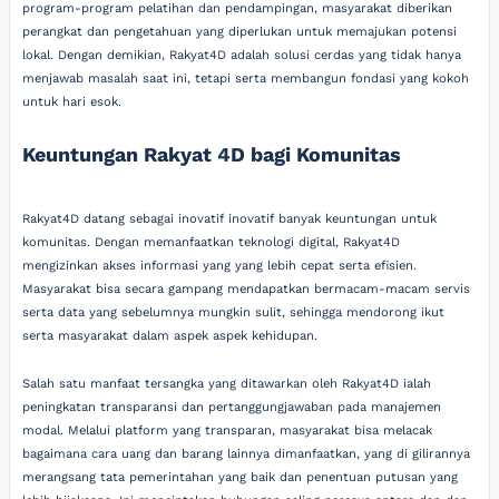
program-program pelatihan dan pendampingan, masyarakat diberikan
perangkat dan pengetahuan yang diperlukan untuk memajukan potensi
lokal. Dengan demikian, Rakyat4D adalah solusi cerdas yang tidak hanya
menjawab masalah saat ini, tetapi serta membangun fondasi yang kokoh
untuk hari esok.
Keuntungan Rakyat 4D bagi Komunitas
Rakyat4D datang sebagai inovatif inovatif banyak keuntungan untuk
komunitas. Dengan memanfaatkan teknologi digital, Rakyat4D
mengizinkan akses informasi yang yang lebih cepat serta efisien.
Masyarakat bisa secara gampang mendapatkan bermacam-macam servis
serta data yang sebelumnya mungkin sulit, sehingga mendorong ikut
serta masyarakat dalam aspek aspek kehidupan.
Salah satu manfaat tersangka yang ditawarkan oleh Rakyat4D ialah
peningkatan transparansi dan pertanggungjawaban pada manajemen
modal. Melalui platform yang transparan, masyarakat bisa melacak
bagaimana cara uang dan barang lainnya dimanfaatkan, yang di gilirannya
merangsang tata pemerintahan yang baik dan penentuan putusan yang