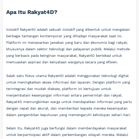
Apa Itu Rakyat4D?
Inisiatif Rakyat4D adalah sebuah inisiatif yang dibentuk untuk mengatasi
berbagai tantangan kontemporer yang dihadapi masyarakat saat ini.
Platform ini menawarkan jawaban yang baru dan ekonomis bagi rakyat,
khususnya dalam sektor teknologi dan pelayanan publik. Melalui metode
yang berbasis pada keinginan masyarakat, Rakyat4D bertekad untuk
memuaskan aspirasi dan kenyataan warganya secara yang efisien.
Salah satu fokus utama Rakyat4D adalah menggunakan teknologi digital
untuk meningkatkan akses informasi dan layanan. Dengan platform yang
terintegrasi dan mudah diakses, platform ini bertujuan untuk
menjembatani kesenjangan informasi antara pemerintah dan rakyat.
Rakyat4D memungkinkan warga untuk mendapatkan informasi yang perlu
dengan cepat dan akurat, dan memberikan kepada mereka kesempatan
dalam pengambilan keputusan yang memengaruhi kehidupan sehari-hari.
Selain itu, Rakyat4D juga berfungsi dalam memberdayakan masyarakat
untuk berpartisipasi aktif dalam perkembangan wilayah mereka. Melalui