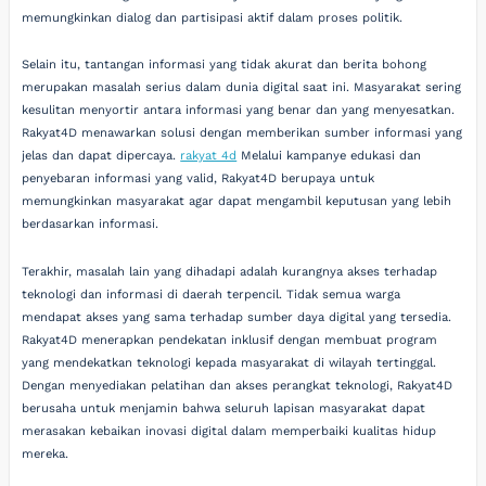
memungkinkan dialog dan partisipasi aktif dalam proses politik.
Selain itu, tantangan informasi yang tidak akurat dan berita bohong
merupakan masalah serius dalam dunia digital saat ini. Masyarakat sering
kesulitan menyortir antara informasi yang benar dan yang menyesatkan.
Rakyat4D menawarkan solusi dengan memberikan sumber informasi yang
jelas dan dapat dipercaya.
rakyat 4d
Melalui kampanye edukasi dan
penyebaran informasi yang valid, Rakyat4D berupaya untuk
memungkinkan masyarakat agar dapat mengambil keputusan yang lebih
berdasarkan informasi.
Terakhir, masalah lain yang dihadapi adalah kurangnya akses terhadap
teknologi dan informasi di daerah terpencil. Tidak semua warga
mendapat akses yang sama terhadap sumber daya digital yang tersedia.
Rakyat4D menerapkan pendekatan inklusif dengan membuat program
yang mendekatkan teknologi kepada masyarakat di wilayah tertinggal.
Dengan menyediakan pelatihan dan akses perangkat teknologi, Rakyat4D
berusaha untuk menjamin bahwa seluruh lapisan masyarakat dapat
merasakan kebaikan inovasi digital dalam memperbaiki kualitas hidup
mereka.