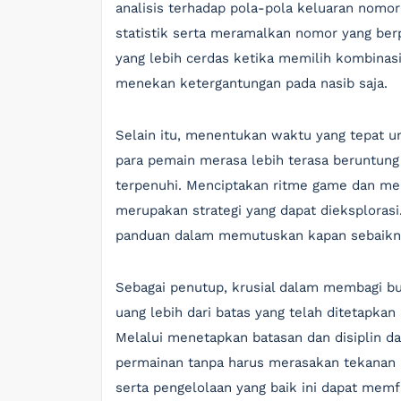
analisis terhadap pola-pola keluaran nomo
statistik serta meramalkan nomor yang be
yang lebih cerdas ketika memilih kombinas
menekan ketergantungan pada nasib saja.
Selain itu, menentukan waktu yang tepat un
para pemain merasa lebih terasa beruntung p
terpenuhi. Menciptakan ritme game dan me
merupakan strategi yang dapat dieksplorasi.
panduan dalam memutuskan kapan sebaikny
Sebagai penutup, krusial dalam membagi b
uang lebih dari batas yang telah ditetapkan
Melalui menetapkan batasan dan disiplin 
permainan tanpa harus merasakan tekanan 
serta pengelolaan yang baik ini dapat memfa