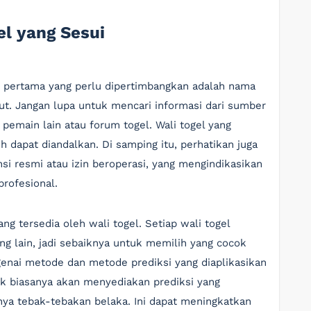
l yang Sesui
k pertama yang perlu dipertimbangkan adalah nama
but. Jangan lupa untuk mencari informasi dari sumber
 pemain lain atau forum togel. Wali togel yang
ih dapat diandalkan. Di samping itu, perhatikan juga
si resmi atau izin beroperasi, yang mengindikasikan
rofesional.
ng tersedia oleh wali togel. Setiap wali togel
g lain, jadi sebaiknya untuk memilih yang cocok
enai metode dan metode prediksi yang diaplikasikan
aik biasanya akan menyediakan prediksi yang
anya tebak-tebakan belaka. Ini dapat meningkatkan