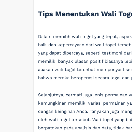
Tips Menentukan Wali Toge
Dalam memilih wali togel yang tepat, aspe
baik dan kepercayaan dari wali togel terse
yang dapat dipercaya, seperti testimoni dari
memiliki banyak ulasan positif biasanya leb
apakah wali togel tersebut mempunyai lisen
bahwa mereka beroperasi secara legal dan p
Selanjutnya, cermati juga jenis permainan ya
kemungkinan memiliki variasi permainan yan
dengan keinginan Anda. Tanyakan juga meng
oleh wali togel tersebut. Wali togel yang b
berpatokan pada analisis dan data, tidak h