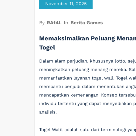
November 11, 2025
By
RAf4L
In
Berita Games
Memaksimalkan Peluang Mena
Togel
Dalam alam perjudian, khususnya lotto, se
meningkatkan peluang menang mereka. Salah
memanfaatkan layanan togel wali. Togel wa
membantu penjudi dalam menentukan angka
mendapatkan kemenangan. Konsep tersebut
individu tertentu yang dapat menyediakan p
analisis.
Togel Walit adalah satu dari terminologi ya