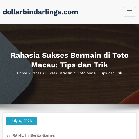
Skip
dollarbindarlings.com
to
content
Rahasia Sukses Bermain di Toto
Macau: Tips dan Trik
Home
»
Rahasia Sukses Bermain di Toto Macau: Tips dan Trik
July 6, 2026
By
RAf4L
In
Berita Games