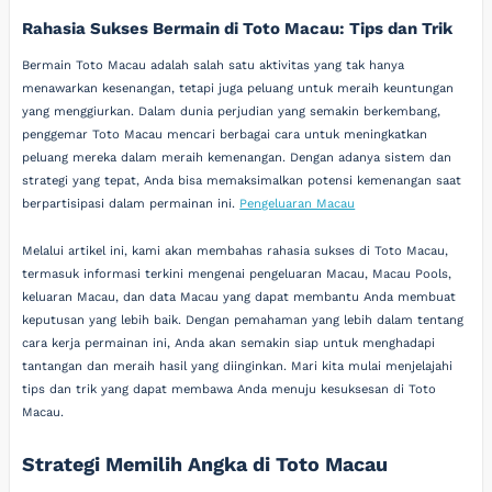
Rahasia Sukses Bermain di Toto Macau: Tips dan Trik
Bermain Toto Macau adalah salah satu aktivitas yang tak hanya
menawarkan kesenangan, tetapi juga peluang untuk meraih keuntungan
yang menggiurkan. Dalam dunia perjudian yang semakin berkembang,
penggemar Toto Macau mencari berbagai cara untuk meningkatkan
peluang mereka dalam meraih kemenangan. Dengan adanya sistem dan
strategi yang tepat, Anda bisa memaksimalkan potensi kemenangan saat
berpartisipasi dalam permainan ini.
Pengeluaran Macau
Melalui artikel ini, kami akan membahas rahasia sukses di Toto Macau,
termasuk informasi terkini mengenai pengeluaran Macau, Macau Pools,
keluaran Macau, dan data Macau yang dapat membantu Anda membuat
keputusan yang lebih baik. Dengan pemahaman yang lebih dalam tentang
cara kerja permainan ini, Anda akan semakin siap untuk menghadapi
tantangan dan meraih hasil yang diinginkan. Mari kita mulai menjelajahi
tips dan trik yang dapat membawa Anda menuju kesuksesan di Toto
Macau.
Strategi Memilih Angka di Toto Macau