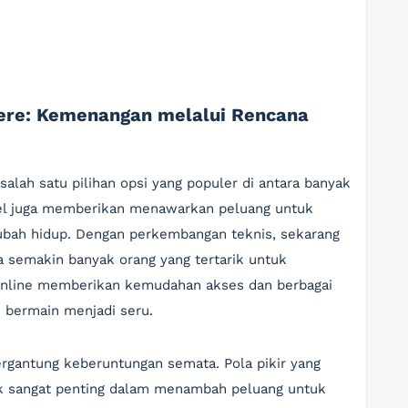
tere: Kemenangan melalui Rencana
i salah satu pilihan opsi yang populer di antara banyak
gel juga memberikan menawarkan peluang untuk
bah hidup. Dengan perkembangan teknis, sekarang
ga semakin banyak orang yang tertarik untuk
 online memberikan kemudahan akses dan berbagai
 bermain menjadi seru.
bergantung keberuntungan semata. Pola pikir yang
k sangat penting dalam menambah peluang untuk