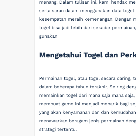
menang. Dalam tulisan ini, kami hendak men
serta saran dalam menggunakan data togel 
kesempatan meraih kemenangan. Dengan m
togel bisa jadi lebih dari sekadar permaina
gunakan.
Mengetahui Togel dan Per
Permainan togel, atau togel secara daring, 
dalam beberapa tahun terakhir. Seiring den
memainkan togel dari mana saja mana saja,
membuat game ini menjadi menarik bagi se
yang akan kenyamanan dan dan kemudahan d
menawarkan beragam jenis permainan dengan
strategi tertentu.