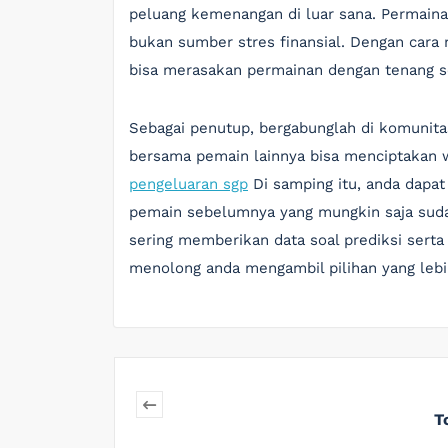
peluang kemenangan di luar sana. Permainan
bukan sumber stres finansial. Dengan cara 
bisa merasakan permainan dengan tenang s
Sebagai penutup, bergabunglah di komunita
bersama pemain lainnya bisa menciptakan w
pengeluaran sgp
Di samping itu, anda dapa
pemain sebelumnya yang mungkin saja sudah 
sering memberikan data soal prediksi serta 
menolong anda mengambil pilihan yang lebi
T