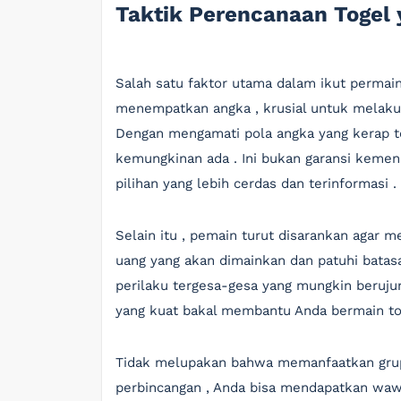
Taktik Perencanaan Togel 
Salah satu faktor utama dalam ikut permai
menempatkan angka , krusial untuk melakuk
Dengan mengamati pola angka yang kerap t
kemungkinan ada . Ini bukan garansi keme
pilihan yang lebih cerdas dan terinformasi .
Selain itu , pemain turut disarankan agar 
uang yang akan dimainkan dan patuhi batas
perilaku tergesa-gesa yang mungkin beruju
yang kuat bakal membantu Anda bermain tog
Tidak melupakan bahwa memanfaatkan grup 
perbincangan , Anda bisa mendapatkan waw