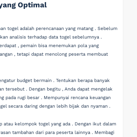
yang Optimal
nan togel adalah perencanaan yang matang . Sebelum
an analisis terhadap data togel sebelumnya .
erdapat , pemain bisa menemukan pola yang
nangan , tetapi dapat menolong peserta membuat
mengatur budget bermain . Tentukan berapa banyak
an tersebut . Dengan begitu , Anda dapat mengelak
ng pada rugi besar . Mempunyai rencana keuangan
el secara daring dengan lebih bijak dan nyaman .
atau kelompok togel yang ada . Dengan ikut dalam
asan tambahan dari para peserta lainnya . Membagi