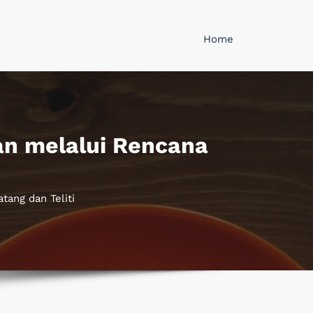
Home
an melalui Rencana
tang dan Teliti