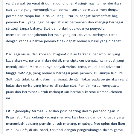
yang sangat terkenal di dunia judi online. Masing-masing memberikan
slot demo yang memungkinkan pemain untuk bereksperimen dengan
permainan tanpa harus risiko uang. Fitur ini sangat bermanfaat bagi
pemain baru yang ingin belajar aturan permainan dan menguji berbagai
strategi tanpa bahaya. Slot demo dari dua-duanya penyedia ini
memberikan pengalaman bermain yang serupa versi berbayar, tetapi
dengan kendala bahwa pemain tidak dapat menarik hasil yang didapat.
Dari segi visual dan konsep, Pragmatic Play terkenal penampilan yang
kaya akan warna-warni dan detail, menciptakan pengalaman visual yang
menakjubkan. Mereka punya banyak variasi tema, mulai dari adventure
hingga mitologi, yang menarik berbagai jenis pemain. Di lainnya lain, PG
Soft juga tidak kalah dalam hal visual, dengan fokus pada pergerakan yang
halus dan cerita yang interes di setiap slot. Pemain kerap menyatakan
puas dan berminat untuk melanjutkan bermain karena elemen-elemen
ini.
Fitur gameplay termasuk adalah poin penting dalam perbandingan ini.
Pragmatic Play kadang-kadang menawarkan bonus dan ciri khusus yang
menambah peluang pemain untuk menang, misalnya free spins dan ikon
wild. PG Soft, di sisi hand, terkenal dengan pengembangan dalam game