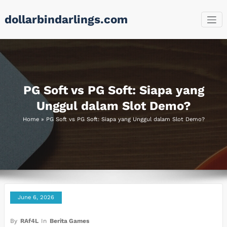
Skip
dollarbindarlings.com
to
content
PG Soft vs PG Soft: Siapa yang
Unggul dalam Slot Demo?
Home
»
PG Soft vs PG Soft: Siapa yang Unggul dalam Slot Demo?
June 6, 2026
By
RAf4L
In
Berita Games