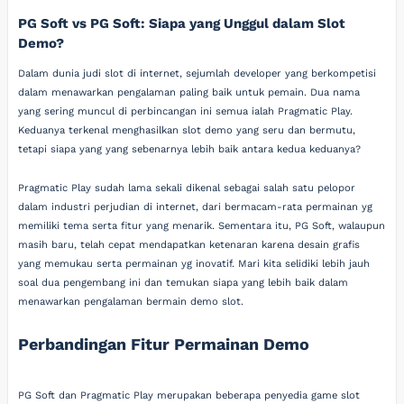
PG Soft vs PG Soft: Siapa yang Unggul dalam Slot
Demo?
Dalam dunia judi slot di internet, sejumlah developer yang berkompetisi
dalam menawarkan pengalaman paling baik untuk pemain. Dua nama
yang sering muncul di perbincangan ini semua ialah Pragmatic Play.
Keduanya terkenal menghasilkan slot demo yang seru dan bermutu,
tetapi siapa yang yang sebenarnya lebih baik antara kedua keduanya?
Pragmatic Play sudah lama sekali dikenal sebagai salah satu pelopor
dalam industri perjudian di internet, dari bermacam-rata permainan yg
memiliki tema serta fitur yang menarik. Sementara itu, PG Soft, walaupun
masih baru, telah cepat mendapatkan ketenaran karena desain grafis
yang memukau serta permainan yg inovatif. Mari kita selidiki lebih jauh
soal dua pengembang ini dan temukan siapa yang lebih baik dalam
menawarkan pengalaman bermain demo slot.
Perbandingan Fitur Permainan Demo
PG Soft dan Pragmatic Play merupakan beberapa penyedia game slot