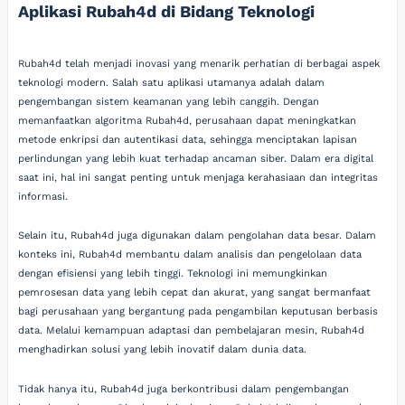
Aplikasi Rubah4d di Bidang Teknologi
Rubah4d telah menjadi inovasi yang menarik perhatian di berbagai aspek
teknologi modern. Salah satu aplikasi utamanya adalah dalam
pengembangan sistem keamanan yang lebih canggih. Dengan
memanfaatkan algoritma Rubah4d, perusahaan dapat meningkatkan
metode enkripsi dan autentikasi data, sehingga menciptakan lapisan
perlindungan yang lebih kuat terhadap ancaman siber. Dalam era digital
saat ini, hal ini sangat penting untuk menjaga kerahasiaan dan integritas
informasi.
Selain itu, Rubah4d juga digunakan dalam pengolahan data besar. Dalam
konteks ini, Rubah4d membantu dalam analisis dan pengelolaan data
dengan efisiensi yang lebih tinggi. Teknologi ini memungkinkan
pemrosesan data yang lebih cepat dan akurat, yang sangat bermanfaat
bagi perusahaan yang bergantung pada pengambilan keputusan berbasis
data. Melalui kemampuan adaptasi dan pembelajaran mesin, Rubah4d
menghadirkan solusi yang lebih inovatif dalam dunia data.
Tidak hanya itu, Rubah4d juga berkontribusi dalam pengembangan