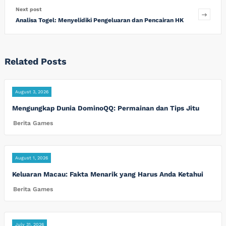
Next post
Analisa Togel: Menyelidiki Pengeluaran dan Pencairan HK
Related Posts
August 3, 2026
Mengungkap Dunia DominoQQ: Permainan dan Tips Jitu
Berita Games
August 1, 2026
Keluaran Macau: Fakta Menarik yang Harus Anda Ketahui
Berita Games
July 31, 2026