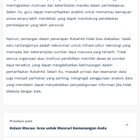
meningkatkan motivasi dan keterlibatan mereka dalam pembelajaran.
Selain itu, guru dapat memanfaatkan analitik untuk memantau kemajuan
siswa secara lebih mendetail, yang dapat mendukung pendekatan
pembelajaran yang lebih personal.
Namun, tantangan dalam penerapan Rubah4d tidak bisa diabaikan. Salah
satu tantangannya adalah kebutuhan untuk infrastruktur teknologi yang
memadai dan keterampilan sumber daya manusia yang terlatih. Tidak
semua organisasi atau institusi pendidikan memiliki akses ke sumber
daya tersebut, yang dapat mengakibatkan ketimpangan dalam
pemanfaatan Rubah4d. Selain itu, masalah privasi dan keamanan data
juga menjadi perhatian yang penting, mengingat penggunaan analisis data
yang mendalam dapat menyebabkan penyalahgunaan informasi jika tidak
dikelola dengan baik.
Previous post
Kolam Macau: Area untuk Mencari Kemenangan Anda