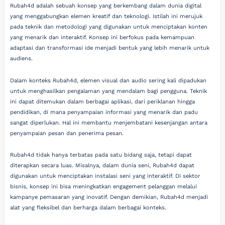
Rubah4d adalah sebuah konsep yang berkembang dalam dunia digital
yang menggabungkan elemen kreatif dan teknologi. Istilah ini merujuk
pada teknik dan metodologi yang digunakan untuk menciptakan konten
yang menarik dan interaktif. Konsep ini berfokus pada kemampuan
adaptasi dan transformasi ide menjadi bentuk yang lebih menarik untuk
audiens.
Dalam konteks Rubah4d, elemen visual dan audio sering kali dipadukan
untuk menghasilkan pengalaman yang mendalam bagi pengguna. Teknik
ini dapat ditemukan dalam berbagai aplikasi, dari periklanan hingga
pendidikan, di mana penyampaian informasi yang menarik dan padu
sangat diperlukan. Hal ini membantu menjembatani kesenjangan antara
penyampaian pesan dan penerima pesan.
Rubah4d tidak hanya terbatas pada satu bidang saja, tetapi dapat
diterapkan secara luas. Misalnya, dalam dunia seni, Rubah4d dapat
digunakan untuk menciptakan instalasi seni yang interaktif. Di sektor
bisnis, konsep ini bisa meningkatkan engagement pelanggan melalui
kampanye pemasaran yang inovatif. Dengan demikian, Rubah4d menjadi
alat yang fleksibel dan berharga dalam berbagai konteks.