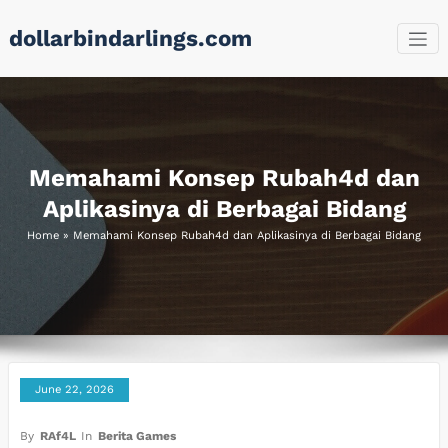
Skip
dollarbindarlings.com
to
content
Memahami Konsep Rubah4d dan
Aplikasinya di Berbagai Bidang
Home
»
Memahami Konsep Rubah4d dan Aplikasinya di Berbagai Bidang
June 22, 2026
By
RAf4L
In
Berita Games