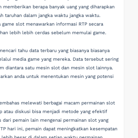
n memberikan berapa banyak uang yang diharapkan
h taruhan dalam jangka waktu jangka waktu.
ia game slot menawarkan informasi RTP secara
lihan lebih lebih cerdas sebelum memulai game.
mencari tahu data terbaru yang biasanya biasanya
elalui media game yang mereka. Data tersebut sering
m diantara satu mesin slot dan mesin slot lainnya.
warkan anda untuk menentukan mesin yang potensi
 membahas melewati berbagai macam permainan slot
 atau diskusi bisa menjadi metode yang efektif
s dari pemain lain mengenai permainan slot yang
TP hari ini, pemain dapat meningkatkan kesempatan
ebih besar di dalam setiap waktu permainan.