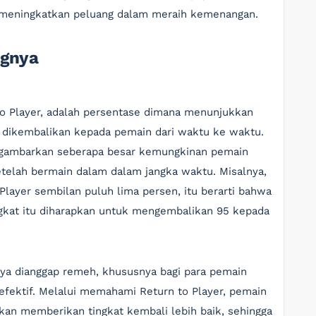
meningkatkan peluang dalam meraih kemenangan.
ngnya
 to Player, adalah persentase dimana menunjukkan
ng dikembalikan kepada pemain dari waktu ke waktu.
nggambarkan seberapa besar kemungkinan pemain
elah bermain dalam dalam jangka waktu. Misalnya,
 Player sembilan puluh lima persen, itu berarti bahwa
ngkat itu diharapkan untuk mengembalikan 95 kepada
a dianggap remeh, khususnya bagi para pemain
efektif. Melalui memahami Return to Player, pemain
an memberikan tingkat kembali lebih baik, sehingga