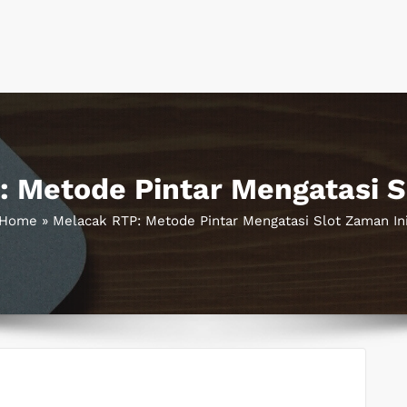
 Metode Pintar Mengatasi S
Home
»
Melacak RTP: Metode Pintar Mengatasi Slot Zaman In