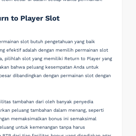
n to Player Slot
permainan slot butuh pengetahuan yang baik
ang efektif adalah dengan memilih permainan slot
, pilihlah slot yang memiliki Return to Player yang
ndakan bahwa peluang kesempatan Anda untuk
besar dibandingkan dengan permainan slot dengan
ilitas tambahan dari oleh banyak penyedia
awarkan peluang tambahan dalam menang, seperti
Dengan memaksimalkan bonus ini semaksimal
peluang untuk kemenangan tanpa harus
RTP dari tiap fasilitas bonus yang disediakan agar