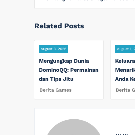
Related Posts
August 3, 2026
August 1, 
Mengungkap Dunia
Keluar
DominoQQ: Permainan
Menari
dan Tips Jitu
Anda K
Berita Games
Berita 