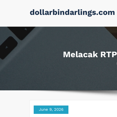
Skip
dollarbindarlings.com
to
content
Melacak RTP:
June 9, 2026