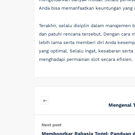
Anda bisa memanfaatkan keuntungan yang 
Terakhir, selalu disiplin dalam manajemen 
dan patuhi rencana tersebut. Dengan cara 
lebih lama serta memberi diri Anda kesemp
yang optimal. Selalu ingat, kesabaran sert
menghadapi permainan slot secara efisien.
Mengenal T
Next post
Membongkar Rahasia Togel: Panduan d