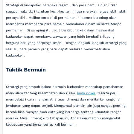
Strategi di kudapoker beraneka ragam , dan para pemula dianjurkan
supaya mulai dari taruhan kecil-kecilan hingga mereka merasa lebih lebih
percaya diri . Melibatkan diri di permainan ini secara bertahap akan
membantu membantu para pemain memahami dinamika serta tempo
permainan . Di samping itu , ikut bergabung ke dalam masyarakat
kudapoker dapat membawa wawasan yang lebih kembali trik yang
berguna dari yang berpengalaman . Dengan langkah-langkah strategi yang
sesuai , para pemain yang baru dapat mulakan menikmati alam
kudapoker .
Taktik Bermain
Strategi yang ampuh dalam bermain kudapoker mencakup pemahaman
mendalam tentang kesempatan dan risiko.
kuda poker
Peserta perlu
mempelajari cara mengamati situasi di meja dan menilai kemungkinan
lembaran yang dapat terjadi. Mengamati pemain lain juga sangat penting,
karena bisa menyediakan data yang berharga tentang kekuatan tangan
mereka. Melalui mengikuti tahapan ini, Anda akan mampu mengambil
keputusan yang benar setiap kali bermain.