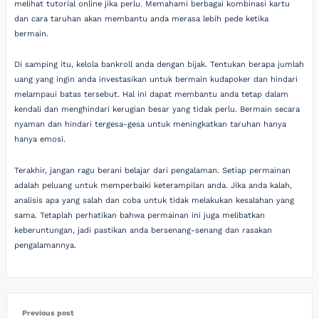
melihat tutorial online jika perlu. Memahami berbagai kombinasi kartu
dan cara taruhan akan membantu anda merasa lebih pede ketika
bermain.
Di samping itu, kelola bankroll anda dengan bijak. Tentukan berapa jumlah
uang yang ingin anda investasikan untuk bermain kudapoker dan hindari
melampaui batas tersebut. Hal ini dapat membantu anda tetap dalam
kendali dan menghindari kerugian besar yang tidak perlu. Bermain secara
nyaman dan hindari tergesa-gesa untuk meningkatkan taruhan hanya
hanya emosi.
Terakhir, jangan ragu berani belajar dari pengalaman. Setiap permainan
adalah peluang untuk memperbaiki keterampilan anda. Jika anda kalah,
analisis apa yang salah dan coba untuk tidak melakukan kesalahan yang
sama. Tetaplah perhatikan bahwa permainan ini juga melibatkan
keberuntungan, jadi pastikan anda bersenang-senang dan rasakan
pengalamannya.
Previous post