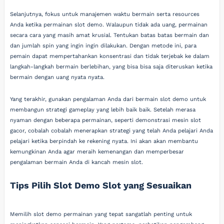
Selanjutnya, fokus untuk manajemen waktu bermain serta resources
Anda ketika permainan slot demo. Walaupun tidak ada uang, permainan
secara cara yang masih amat krusial. Tentukan batas batas bermain dan
dan jumlah spin yang ingin ingin dilakukan. Dengan metode ini, para
pemain dapat mempertahankan konsentrasi dan tidak terjebak ke dalam
langkah-langkah bermain berlebihan, yang bisa bisa saja diteruskan ketika
bermain dengan uang nyata nyata.
Yang terakhir, gunakan pengalaman Anda dari bermain slot demo untuk
membangun strategi gameplay yang lebih baik baik. Setelah merasa
nyaman dengan beberapa permainan, seperti demonstrasi mesin slot
gacor, cobalah cobalah menerapkan strategi yang telah Anda pelajari Anda
pelajari ketika berpindah ke rekening nyata. Ini akan akan membantu
kemungkinan Anda agar meraih kemenangan dan memperbesar
pengalaman bermain Anda di kancah mesin slot.
Tips Pilih Slot Demo Slot yang Sesuaikan
Memilih slot demo permainan yang tepat sangatlah penting untuk