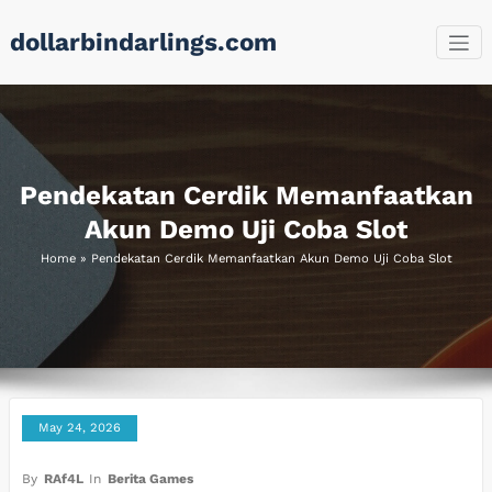
Skip
dollarbindarlings.com
to
content
Pendekatan Cerdik Memanfaatkan
Akun Demo Uji Coba Slot
Home
»
Pendekatan Cerdik Memanfaatkan Akun Demo Uji Coba Slot
May 24, 2026
By
RAf4L
In
Berita Games