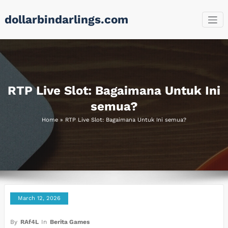
Skip
dollarbindarlings.com
to
content
RTP Live Slot: Bagaimana Untuk Ini
semua?
Home
»
RTP Live Slot: Bagaimana Untuk Ini semua?
March 12, 2026
By
RAf4L
In
Berita Games