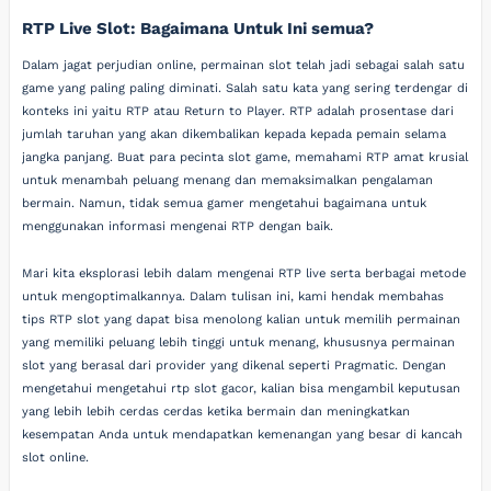
RTP Live Slot: Bagaimana Untuk Ini semua?
Dalam jagat perjudian online, permainan slot telah jadi sebagai salah satu
game yang paling paling diminati. Salah satu kata yang sering terdengar di
konteks ini yaitu RTP atau Return to Player. RTP adalah prosentase dari
jumlah taruhan yang akan dikembalikan kepada kepada pemain selama
jangka panjang. Buat para pecinta slot game, memahami RTP amat krusial
untuk menambah peluang menang dan memaksimalkan pengalaman
bermain. Namun, tidak semua gamer mengetahui bagaimana untuk
menggunakan informasi mengenai RTP dengan baik.
Mari kita eksplorasi lebih dalam mengenai RTP live serta berbagai metode
untuk mengoptimalkannya. Dalam tulisan ini, kami hendak membahas
tips RTP slot yang dapat bisa menolong kalian untuk memilih permainan
yang memiliki peluang lebih tinggi untuk menang, khususnya permainan
slot yang berasal dari provider yang dikenal seperti Pragmatic. Dengan
mengetahui mengetahui rtp slot gacor, kalian bisa mengambil keputusan
yang lebih lebih cerdas cerdas ketika bermain dan meningkatkan
kesempatan Anda untuk mendapatkan kemenangan yang besar di kancah
slot online.