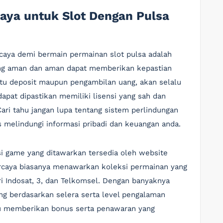
aya untuk Slot Dengan Pulsa
rcaya demi bermain permainan slot pulsa adalah
 yang aman dan aman dapat memberikan kepastian
itu deposit maupun pengambilan uang, akan selalu
dapat dipastikan memiliki lisensi yang sah dan
Cari tahu jangan lupa tentang sistem perlindungan
melindungi informasi pribadi dan keuangan anda.
asi game yang ditawarkan tersedia oleh website
ercaya biasanya menawarkan koleksi permainan yang
i Indosat, 3, dan Telkomsel. Dengan banyaknya
g berdasarkan selera serta level pengalaman
itu memberikan bonus serta penawaran yang