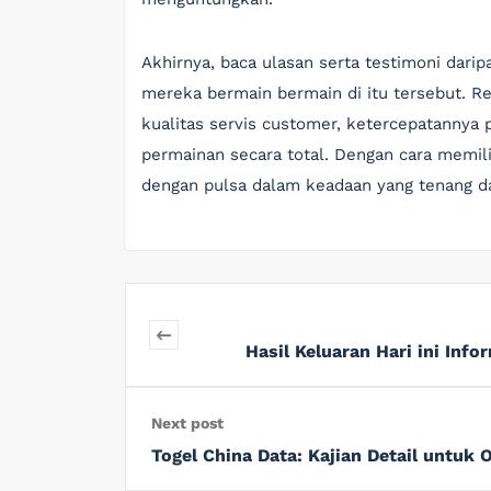
Akhirnya, baca ulasan serta testimoni dar
mereka bermain bermain di itu tersebut. 
kualitas servis customer, ketercepatannya 
permainan secara total. Dengan cara memili
dengan pulsa dalam keadaan yang tenang d
Hasil Keluaran Hari ini Inf
Next post
Togel China Data: Kajian Detail untuk