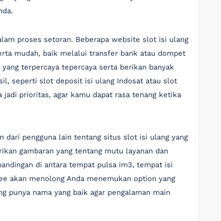
nda.
dalam proses setoran. Beberapa website slot isi ulang
rta mudah, baik melalui transfer bank atau dompet
 yang terpercaya tepercaya serta berikan banyak
, seperti slot deposit isi ulang Indosat atau slot
 jadi prioritas, agar kamu dapat rasa tenang ketika
 dari pengguna lain tentang situs slot isi ulang yang
rikan gambaran yang tentang mutu layanan dan
ndingan di antara tempat pulsa im3, tempat isi
Three akan menolong Anda menemukan option yang
yang punya nama yang baik agar pengalaman main