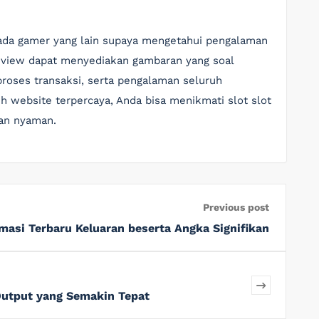
ipada gamer yang lain supaya mengetahui pengalaman
Review dapat menyediakan gambaran yang soal
proses transaksi, serta pengalaman seluruh
h website terpercaya, Anda bisa menikmati slot slot
an nyaman.
Previous post
ormasi Terbaru Keluaran beserta Angka Signifikan
 Output yang Semakin Tepat