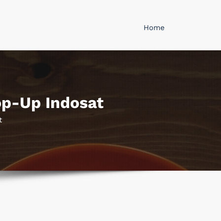
Home
op-Up Indosat
t