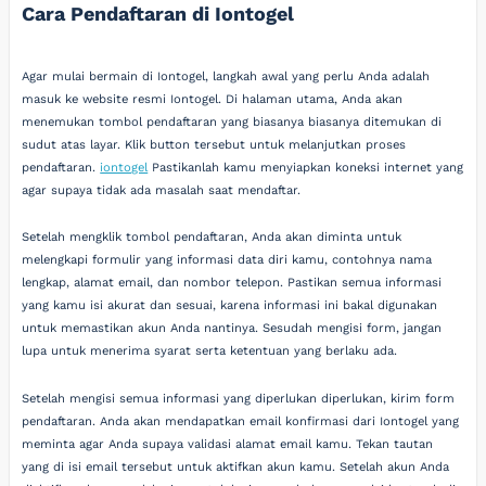
Cara Pendaftaran di Iontogel
Agar mulai bermain di Iontogel, langkah awal yang perlu Anda adalah
masuk ke website resmi Iontogel. Di halaman utama, Anda akan
menemukan tombol pendaftaran yang biasanya biasanya ditemukan di
sudut atas layar. Klik button tersebut untuk melanjutkan proses
pendaftaran.
iontogel
Pastikanlah kamu menyiapkan koneksi internet yang
agar supaya tidak ada masalah saat mendaftar.
Setelah mengklik tombol pendaftaran, Anda akan diminta untuk
melengkapi formulir yang informasi data diri kamu, contohnya nama
lengkap, alamat email, dan nombor telepon. Pastikan semua informasi
yang kamu isi akurat dan sesuai, karena informasi ini bakal digunakan
untuk memastikan akun Anda nantinya. Sesudah mengisi form, jangan
lupa untuk menerima syarat serta ketentuan yang berlaku ada.
Setelah mengisi semua informasi yang diperlukan diperlukan, kirim form
pendaftaran. Anda akan mendapatkan email konfirmasi dari Iontogel yang
meminta agar Anda supaya validasi alamat email kamu. Tekan tautan
yang di isi email tersebut untuk aktifkan akun kamu. Setelah akun Anda