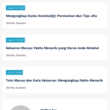
August 3, 2026
Mengungkap Dunia DominoQQ: Permainan dan Tips Jitu
Berita Games
August 1, 2026
Keluaran Macau: Fakta Menarik yang Harus Anda Ketahui
Berita Games
July 31, 2026
Toto Macau dan Data Keluaran: Mengungkap Fakta Menarik
Berita Games
Written by: