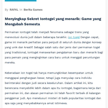
By
RAf4L
In
Berita Games
Menyingkap Sekret Iontogel yang menarik: Game yang
Mengubah Semesta
Permainan Iontogel telah menjadi fenomena sebagai trens yang
merevolusi dunia judi dalam beberapa terakhir.
ion togel
Dengan cepat,
game ini menarik perhatian para penjudi di seluruh dunia dengan konsep
yang unik dan kreatif. Sebagai salah satu dari jenis dari permainan togel
yang tradisional, iontogel menawarkan pengalaman baru dan menarik bagi
para pemain yang menginginkan cara baru untuk menggali peruntungan
mereka.
Keberadaan ion togel tak hanya memungkinkan kesempatan untuk
menggapai penghargaan besar, tetapi juga menyulap cara individu
berinteraksi dengan judi secara keseluruhan. Dalam artikel ini, kita
berencana menyelidiki lebih dalam apa itu iontogel, bagaimana kerja dari
permainan ini, dan alasan permainan ini telah favorit terbaik di kalangan
penggemar judi. Ayo menelusuri misteri di balik popularitas iontogel dan
apa saja yang menyebabkannya amat istimewa.