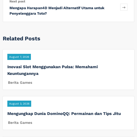
Next post
Mengapa Harapan4D Menjadi Alternatif Utama untuk
Penyelenggara Toto?
Related Posts
August 7, 2026
Inovasi Slot Menggunakan Pulsa: Memahami
Keuntungannya
Berita Games
August 3, 2026
Mengungkap Dunia DominoQQ: Permainan dan Tips Jitu
Berita Games