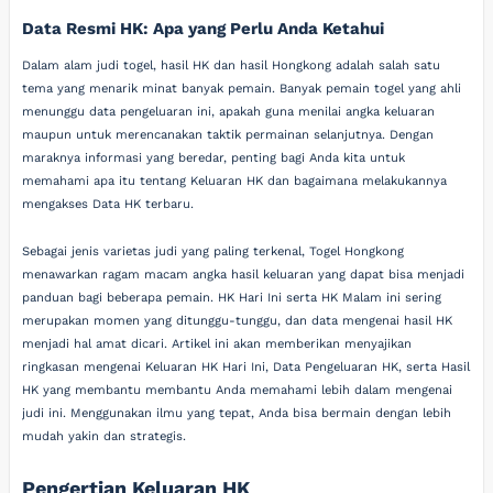
Data Resmi HK: Apa yang Perlu Anda Ketahui
Dalam alam judi togel, hasil HK dan hasil Hongkong adalah salah satu
tema yang menarik minat banyak pemain. Banyak pemain togel yang ahli
menunggu data pengeluaran ini, apakah guna menilai angka keluaran
maupun untuk merencanakan taktik permainan selanjutnya. Dengan
maraknya informasi yang beredar, penting bagi Anda kita untuk
memahami apa itu tentang Keluaran HK dan bagaimana melakukannya
mengakses Data HK terbaru.
Sebagai jenis varietas judi yang paling terkenal, Togel Hongkong
menawarkan ragam macam angka hasil keluaran yang dapat bisa menjadi
panduan bagi beberapa pemain. HK Hari Ini serta HK Malam ini sering
merupakan momen yang ditunggu-tunggu, dan data mengenai hasil HK
menjadi hal amat dicari. Artikel ini akan memberikan menyajikan
ringkasan mengenai Keluaran HK Hari Ini, Data Pengeluaran HK, serta Hasil
HK yang membantu membantu Anda memahami lebih dalam mengenai
judi ini. Menggunakan ilmu yang tepat, Anda bisa bermain dengan lebih
mudah yakin dan strategis.
Pengertian Keluaran HK