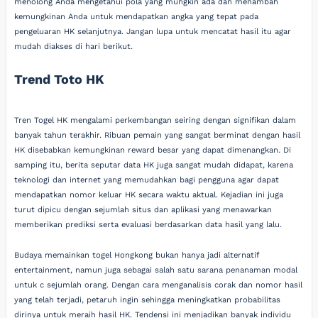
menolong Anda mengetahui pola yang mungkin ada dan menambah
kemungkinan Anda untuk mendapatkan angka yang tepat pada
pengeluaran HK selanjutnya. Jangan lupa untuk mencatat hasil itu agar
mudah diakses di hari berikut.
Trend Toto HK
Tren Togel HK mengalami perkembangan seiring dengan signifikan dalam
banyak tahun terakhir. Ribuan pemain yang sangat berminat dengan hasil
HK disebabkan kemungkinan reward besar yang dapat dimenangkan. Di
samping itu, berita seputar data HK juga sangat mudah didapat, karena
teknologi dan internet yang memudahkan bagi pengguna agar dapat
mendapatkan nomor keluar HK secara waktu aktual. Kejadian ini juga
turut dipicu dengan sejumlah situs dan aplikasi yang menawarkan
memberikan prediksi serta evaluasi berdasarkan data hasil yang lalu.
Budaya memainkan togel Hongkong bukan hanya jadi alternatif
entertainment, namun juga sebagai salah satu sarana penanaman modal
untuk c sejumlah orang. Dengan cara menganalisis corak dan nomor hasil
yang telah terjadi, petaruh ingin sehingga meningkatkan probabilitas
dirinya untuk meraih hasil HK. Tendensi ini menjadikan banyak individu