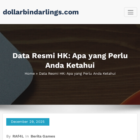
Skip
dollarbindarlings.com
to
content
Data Resmi HK: Apa yang Perlu
Anda Ketahui
Home
»
Data Resmi HK: Apa yang Perlu Anda Ketahui
December 29, 2025
By
RAf4L
In
Berita Games