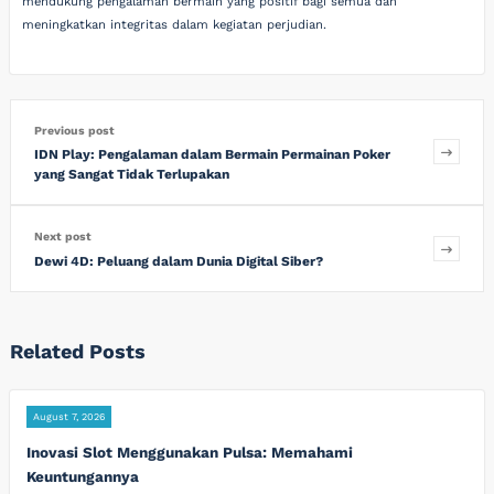
mendukung pengalaman bermain yang positif bagi semua dan
meningkatkan integritas dalam kegiatan perjudian.
Previous post
IDN Play: Pengalaman dalam Bermain Permainan Poker
yang Sangat Tidak Terlupakan
Next post
Dewi 4D: Peluang dalam Dunia Digital Siber?
Related Posts
August 7, 2026
Inovasi Slot Menggunakan Pulsa: Memahami
Keuntungannya