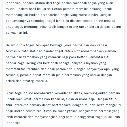
Indonesia. Konsep utama dari togel adalah menebak angka yang akan
muncul dalam hasil keluaran. Setiap pemain memiliki peluang untuk
memenangkan hadiah berdasarkan angka yang mereka pilih. Dengan
berkembangnya teknologi, togel kini bisa diakses secara online melalui
situs togel, memungkinkan lebih banyak orang untuk berpartisipasi dalam
permainan ini.
Dalam dunia togel, terdapat berbagai jenis permainan dan variasi,
termasuk toto slot dan bandar togel. Situs slot menambahkan elemen
permainan tambahan yang menarik bagi para bettor. Sementara itu,
bandar togel sering kali bertindak sebagai penyedia layanan yang
memfasilitasi taruhan dan hasil permainan. Dengan banyaknya opsi yang
tersedia, pemain dapat memilih jenis permainan yang sesuai dengan
selera dan strategi mereka.
Situs togel online memberikan kemudahan akses, memungkinkan pemain
untuk menikmati permainan kapan saja dan di mana saja. Dengan fitur-
fitur interaktif, pemain dapat bertransaksi dengan mudah serta mengikuti
hasil undian secara real-time. Ini menciptakan pengalaman bermain yang
lebih menarik dan menyenangkan bagi semua penggemar togel di seluruh
Indonesia.