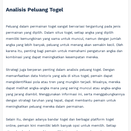
Analisis Peluang Togel
Peluang dalam permainan togel sangat bervariasi tergantung pada jenis
permainan yang dipilih. Dalam situs togel, setiap angka yang dipilih
memiliki kemungkinan yang sama untuk muncul, namun dengan jumlah
angka yang lebih banyak, peluang untuk menang akan semakin kecil. Oleh
karena itu, penting bagi pemain untuk memahami pengaturan angka dan
kombinasi yang dapat meningkatkan kesempatan mereka.
Strategi juga berperan penting dalam analisis peluang togel. Dengan
memanfaatkan data historis yang ada di situs togel, pemain dapat
mengidentifikasi pola atau tren yang mungkin terjadi. Misalnya, mereka
dapat melihat angka-angka mana yang sering muncul atau angka-angka
yang jarang diambil. Menggunakan informasi ini, serta menggabungkannya
dengan strategi taruhan yang tepat, dapat membantu pemain untuk
meningkatkan peluang mereka dalam permainan.
Selain itu, dengan adanya bandar togel dan berbagai platform togel
online, pemain kini memiliki lebih banyak opsi untuk memilih. Setiap