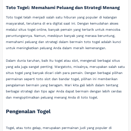
Toto Togel: Memahami Peluang dan Strategi Menang
Toto togel telah menjadi salah satu hiburan yang populer di kalangan
masyarakat, terutama di era digital saat ini. Dengan kemudahan akses
melalui situs togel online, banyak pemain yang tertarik untuk mencoba
peruntungannya. Namun, meskipun banyak yang merasa beruntung,
memahami peluang dan strategi dalam bermain toto togel adalah kunci
untuk meningkatkan peluang Anda dalam meraih kemenangan.
Dalam dunia taruhan, baik itu togel atau slot, mengenali berbagai situs
yang ada juga sangat penting. Wargatoto, misalnya, merupakan salah satu
situs togel yang banyak dicari oleh para pemain. Dengan berbagai pilihan
permainan seperti toto slot dan bandar togel, pilihan ini memberikan
pengalaman bermain yang beragam. Mari kita gali lebih dalam tentang
berbagai strategi dan tips agar Anda dapat bermain dengan lebih cerdas
dan mengoptimalkan peluang menang Anda di toto togel.
Pengenalan Togel
Togel, atau toto gelap, merupakan permainan judi yang populer di