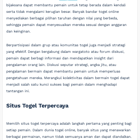
bijaksana dapat membantu pemain untuk tetap berada dalam kendali
serta tidak mengalami kerugian besar. Banyak bandar togel online
menyediakan berbagai pilihan taruhan dengan nilai yang berbeda,
sehingga pemain dapat menyesuaikan mereka sesuai dengan anggaran
dan keinginan.
Berpartisipasi dalam grup atau komunitas togel juga menjadi strategi
yang efektif. Dengan bergabung dalam wargatoto atau forum diskusi,
pemain dapat berbagi informasi dan mendapatkan insight dari
pengalaman orang lain. Diskusi seputar strategi, angka jitu, atau
pengalaman bermain dapat membantu pemain untuk memperluas
pengetahuan mereka. Merangkul kolektivitas dalam bermain togel dapat
menjadi salah satu kunci sukses bagi pemain dalam menghadapi
tantangan ini.
Situs Togel Terpercaya
Memilih situs togel terpercaya adalah langkah pertama yang penting bagi
setiap pemain. Dalam dunia togel online, banyak situs yang menawarkan
berbagai permainan, namun tidak semuanya aman dan dapat diandalkan.