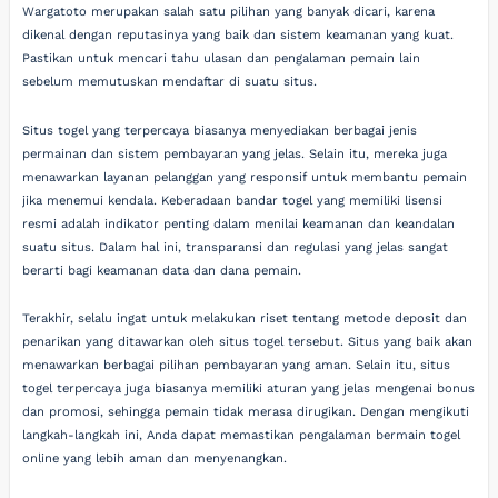
Wargatoto merupakan salah satu pilihan yang banyak dicari, karena
dikenal dengan reputasinya yang baik dan sistem keamanan yang kuat.
Pastikan untuk mencari tahu ulasan dan pengalaman pemain lain
sebelum memutuskan mendaftar di suatu situs.
Situs togel yang terpercaya biasanya menyediakan berbagai jenis
permainan dan sistem pembayaran yang jelas. Selain itu, mereka juga
menawarkan layanan pelanggan yang responsif untuk membantu pemain
jika menemui kendala. Keberadaan bandar togel yang memiliki lisensi
resmi adalah indikator penting dalam menilai keamanan dan keandalan
suatu situs. Dalam hal ini, transparansi dan regulasi yang jelas sangat
berarti bagi keamanan data dan dana pemain.
Terakhir, selalu ingat untuk melakukan riset tentang metode deposit dan
penarikan yang ditawarkan oleh situs togel tersebut. Situs yang baik akan
menawarkan berbagai pilihan pembayaran yang aman. Selain itu, situs
togel terpercaya juga biasanya memiliki aturan yang jelas mengenai bonus
dan promosi, sehingga pemain tidak merasa dirugikan. Dengan mengikuti
langkah-langkah ini, Anda dapat memastikan pengalaman bermain togel
online yang lebih aman dan menyenangkan.