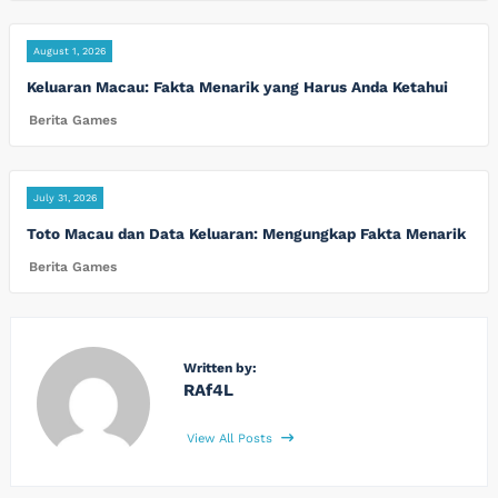
August 1, 2026
Keluaran Macau: Fakta Menarik yang Harus Anda Ketahui
Berita Games
July 31, 2026
Toto Macau dan Data Keluaran: Mengungkap Fakta Menarik
Berita Games
Written by:
RAf4L
View All Posts