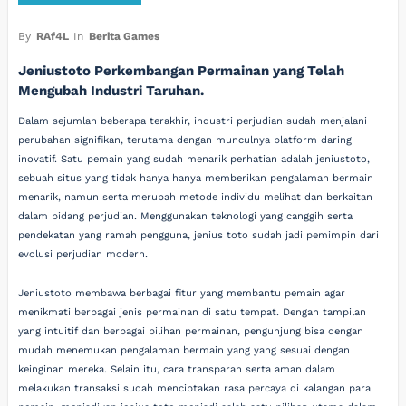
By
RAf4L
In
Berita Games
Jeniustoto Perkembangan Permainan yang Telah
Mengubah Industri Taruhan.
Dalam sejumlah beberapa terakhir, industri perjudian sudah menjalani
perubahan signifikan, terutama dengan munculnya platform daring
inovatif. Satu pemain yang sudah menarik perhatian adalah jeniustoto,
sebuah situs yang tidak hanya hanya memberikan pengalaman bermain
menarik, namun serta merubah metode individu melihat dan berkaitan
dalam bidang perjudian. Menggunakan teknologi yang canggih serta
pendekatan yang ramah pengguna, jenius toto sudah jadi pemimpin dari
evolusi perjudian modern.
Jeniustoto membawa berbagai fitur yang membantu pemain agar
menikmati berbagai jenis permainan di satu tempat. Dengan tampilan
yang intuitif dan berbagai pilihan permainan, pengunjung bisa dengan
mudah menemukan pengalaman bermain yang yang sesuai dengan
keinginan mereka. Selain itu, cara transparan serta aman dalam
melakukan transaksi sudah menciptakan rasa percaya di kalangan para