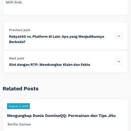
lebih kuat.
Previous post
Rakyat4D vs. Platform di Lain: Apa yang Menjadikannya
Berbeda?
Next post
Slot dengan RTP: Membongkar Klaim dan Fakta
Related Posts
August 3, 2026
Mengungkap Dunia DominoQQ: Permainan dan Tips Jitu
Berita Games