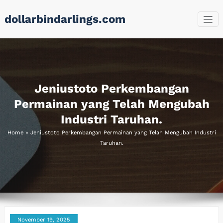
Skip
dollarbindarlings.com
to
content
Jeniustoto Perkembangan
Permainan yang Telah Mengubah
Industri Taruhan.
Home
»
Jeniustoto Perkembangan Permainan yang Telah Mengubah Industri
Taruhan.
November 19, 2025