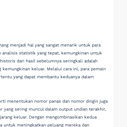
ang menjadi hal yang sangat menarik untuk para
analisis statistik yang tepat, kemungkinan untuk
storis dari hasil sebelumnya seringkali adalah
emungkinan keluar. Melalui cara ini, para pemain
rtentu yang dapat membantu keduanya dalam
eperti menentukan nomor panas dan nomor dingin juga
r yang sering muncul dalam output undian terakhir,
 jarang keluar. Dengan mengombinasikan kedua
aha untuk meningkatkan peluang mereka dan