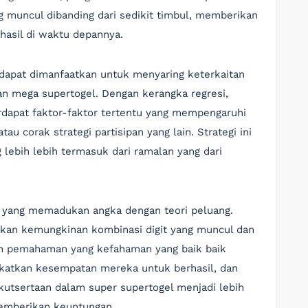
 muncul dibanding dari sedikit timbul, memberikan
hasil di waktu depannya.
 dapat dimanfaatkan untuk menyaring keterkaitan
an mega supertogel. Dengan kerangka regresi,
rdapat faktor-faktor tertentu yang mempengaruhi
au corak strategi partisipan yang lain. Strategi ini
lebih lebih termasuk dari ramalan yang dari
ek yang memadukan angka dengan teori peluang.
kan kemungkinan kombinasi digit yang muncul dan
 pemahaman yang kefahaman yang baik baik
ngkatkan kesempatan mereka untuk berhasil, dan
tsertaan dalam super supertogel menjadi lebih
mberikan keuntungan.