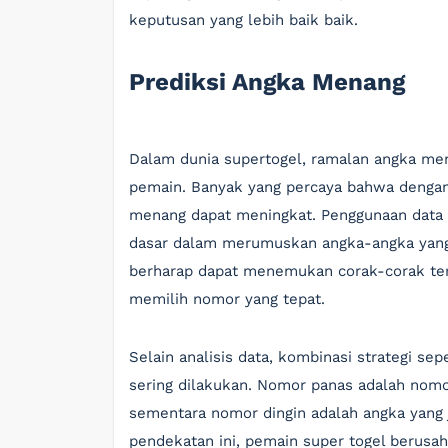
keputusan yang lebih baik baik.
Prediksi Angka Menang
Dalam dunia supertogel, ramalan angka men
pemain. Banyak yang percaya bahwa dengan 
menang dapat meningkat. Penggunaan data hi
dasar dalam merumuskan angka-angka yang k
berharap dapat menemukan corak-corak te
memilih nomor yang tepat.
Selain analisis data, kombinasi strategi s
sering dilakukan. Nomor panas adalah nomo
sementara nomor dingin adalah angka yang
pendekatan ini, pemain super togel berus