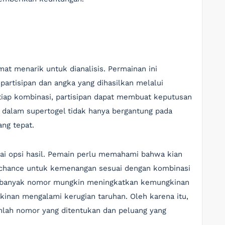
t menarik untuk dianalisis. Permainan ini
artisipan dan angka yang dihasilkan melalui
iap kombinasi, partisipan dapat membuat keputusan
n dalam supertogel tidak hanya bergantung pada
ang tepat.
gai opsi hasil. Pemain perlu memahami bahwa kian
 chance untuk kemenangan sesuai dengan kombinasi
ih banyak nomor mungkin meningkatkan kemungkinan
nan mengalami kerugian taruhan. Oleh karena itu,
mlah nomor yang ditentukan dan peluang yang