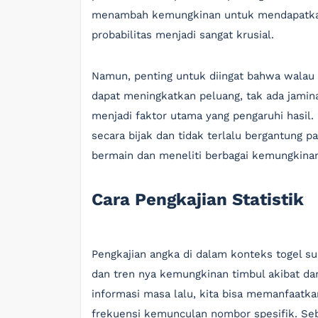
menambah kemungkinan untuk mendapatkan
probabilitas menjadi sangat krusial.
Namun, penting untuk diingat bahwa walau p
dapat meningkatkan peluang, tak ada jamin
menjadi faktor utama yang pengaruhi hasil.
secara bijak dan tidak terlalu bergantung 
bermain dan meneliti berbagai kemungkinan
Cara Pengkajian Statistik
Pengkajian angka di dalam konteks togel s
dan tren nya kemungkinan timbul akibat da
informasi masa lalu, kita bisa memanfaatka
frekuensi kemunculan nombor spesifik. Seb