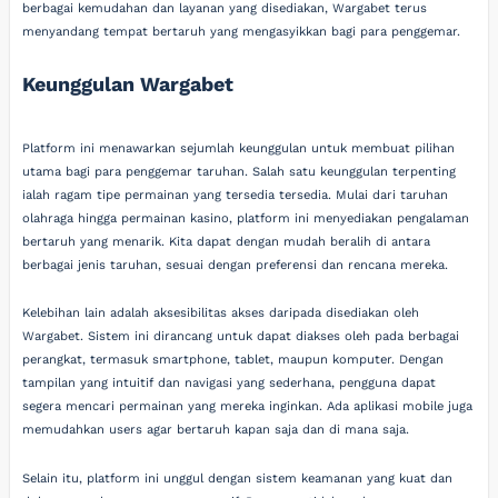
berbagai kemudahan dan layanan yang disediakan, Wargabet terus
menyandang tempat bertaruh yang mengasyikkan bagi para penggemar.
Keunggulan Wargabet
Platform ini menawarkan sejumlah keunggulan untuk membuat pilihan
utama bagi para penggemar taruhan. Salah satu keunggulan terpenting
ialah ragam tipe permainan yang tersedia tersedia. Mulai dari taruhan
olahraga hingga permainan kasino, platform ini menyediakan pengalaman
bertaruh yang menarik. Kita dapat dengan mudah beralih di antara
berbagai jenis taruhan, sesuai dengan preferensi dan rencana mereka.
Kelebihan lain adalah aksesibilitas akses daripada disediakan oleh
Wargabet. Sistem ini dirancang untuk dapat diakses oleh pada berbagai
perangkat, termasuk smartphone, tablet, maupun komputer. Dengan
tampilan yang intuitif dan navigasi yang sederhana, pengguna dapat
segera mencari permainan yang mereka inginkan. Ada aplikasi mobile juga
memudahkan users agar bertaruh kapan saja dan di mana saja.
Selain itu, platform ini unggul dengan sistem keamanan yang kuat dan