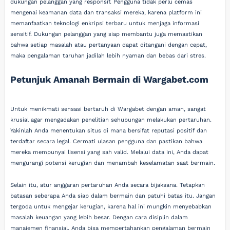
dukungan pelanggan yang responsif. Pengguna tidak perlu cemas
mengenai keamanan data dan transaksi mereka, karena platform ini
memanfaatkan teknologi enkripsi terbaru untuk menjaga informasi
sensitif. Dukungan pelanggan yang siap membantu juga memastikan
bahwa setiap masalah atau pertanyaan dapat ditangani dengan cepat,
maka pengalaman taruhan jadilah lebih nyaman dan bebas dari stres.
Petunjuk Amanah Bermain di Wargabet.com
Untuk menikmati sensasi bertaruh di Wargabet dengan aman, sangat
krusial agar mengadakan penelitian sehubungan melakukan pertaruhan.
Yakinlah Anda menentukan situs di mana bersifat reputasi positif dan
terdaftar secara legal. Cermati ulasan pengguna dan pastikan bahwa
mereka mempunyai lisensi yang sah valid. Melalui data ini, Anda dapat
mengurangi potensi kerugian dan menambah keselamatan saat bermain.
Selain itu, atur anggaran pertaruhan Anda secara bijaksana. Tetapkan
batasan seberapa Anda siap dalam bermain dan patuhi batas itu. Jangan
tergoda untuk mengejar kerugian, karena hal ini mungkin menyebabkan
masalah keuangan yang lebih besar. Dengan cara disiplin dalam
manajemen finansial, Anda bisa mempertahankan pengalaman bermain