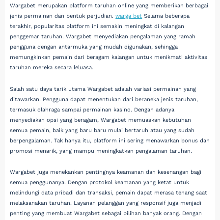
Wargabet merupakan platform taruhan online yang memberikan berbagai
jenis permainan dan bentuk perjudian.
warga bet
Selama beberapa
terakhir, popularitas platform ini semakin meningkat di kalangan
penggemar taruhan. Wargabet menyediakan pengalaman yang ramah
pengguna dengan antarmuka yang mudah digunakan, sehingga
memungkinkan pemain dari beragam kalangan untuk menikmati aktivitas
taruhan mereka secara leluasa.
Salah satu daya tarik utama Wargabet adalah variasi permainan yang
ditawarkan. Pengguna dapat menentukan dari beraneka jenis taruhan,
termasuk olahraga sampai permainan kasino. Dengan adanya
menyediakan opsi yang beragam, Wargabet memuaskan kebutuhan
semua pemain, baik yang baru baru mulai bertaruh atau yang sudah
berpengalaman. Tak hanya itu, platform ini sering menawarkan bonus dan
promosi menarik, yang mampu meningkatkan pengalaman taruhan.
Wargabet juga menekankan pentingnya keamanan dan kesenangan bagi
semua penggunanya. Dengan protokol keamanan yang ketat untuk
melindungi data pribadi dan transaksi, pemain dapat merasa tenang saat
melaksanakan taruhan. Layanan pelanggan yang responsif juga menjadi
penting yang membuat Wargabet sebagai pilihan banyak orang. Dengan