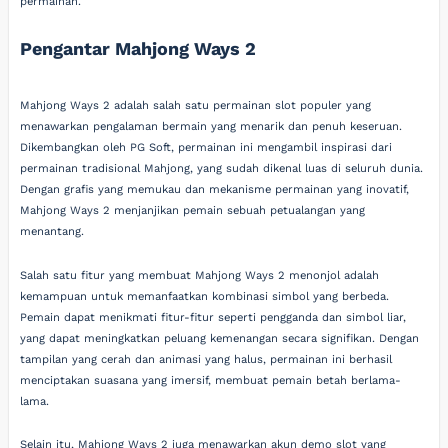
permainan.
Pengantar Mahjong Ways 2
Mahjong Ways 2 adalah salah satu permainan slot populer yang
menawarkan pengalaman bermain yang menarik dan penuh keseruan.
Dikembangkan oleh PG Soft, permainan ini mengambil inspirasi dari
permainan tradisional Mahjong, yang sudah dikenal luas di seluruh dunia.
Dengan grafis yang memukau dan mekanisme permainan yang inovatif,
Mahjong Ways 2 menjanjikan pemain sebuah petualangan yang
menantang.
Salah satu fitur yang membuat Mahjong Ways 2 menonjol adalah
kemampuan untuk memanfaatkan kombinasi simbol yang berbeda.
Pemain dapat menikmati fitur-fitur seperti pengganda dan simbol liar,
yang dapat meningkatkan peluang kemenangan secara signifikan. Dengan
tampilan yang cerah dan animasi yang halus, permainan ini berhasil
menciptakan suasana yang imersif, membuat pemain betah berlama-
lama.
Selain itu, Mahjong Ways 2 juga menawarkan akun demo slot yang