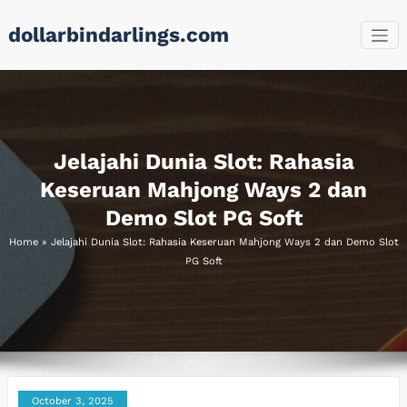
Skip
dollarbindarlings.com
to
content
Jelajahi Dunia Slot: Rahasia
Keseruan Mahjong Ways 2 dan
Demo Slot PG Soft
Home
»
Jelajahi Dunia Slot: Rahasia Keseruan Mahjong Ways 2 dan Demo Slot
PG Soft
October 3, 2025