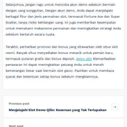
Selanjutnya, jangan ragu untuk mencoba akun demo sebelum bermain
dengan uang sungguhan. Dengan akun demo, Anda dapat menjelajahi
berbagai fitur dan jenis permainan slot, termasuk Fortune Ace dan Super
Scatter, tanpa risiko kehilangan uang. Ini juga memberikan kesempatan
untuk memahami mekanisme permainan dan meningkatkan strategi Anda
sebelum bertaruh secara nyata.
Terakhir, perhatikan promosi dan bonus yang ditawarkan oleh situs slot
resmi. Banyak situs menyediakan bonus menarik untuk pemain baru,
termasuk putaran gratis dan bonus deposit.
demo slot
Memanfaatkan
penawaran ini dapat meningkatkan peluang Anda untuk meraih
kemenangan besar saat bermain slot gacor. Pastikan untuk membaca
syarat dan ketentuan setiap bonus sebelum mengklaimnya.
Previous post
Menjelajahi Slot Demo Qilin: Keseruan yang Tak Terlupakan
Next post