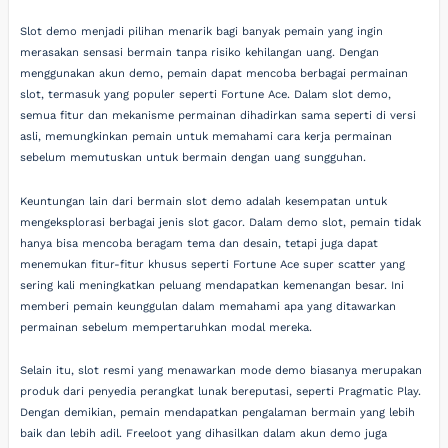
Slot demo menjadi pilihan menarik bagi banyak pemain yang ingin
merasakan sensasi bermain tanpa risiko kehilangan uang. Dengan
menggunakan akun demo, pemain dapat mencoba berbagai permainan
slot, termasuk yang populer seperti Fortune Ace. Dalam slot demo,
semua fitur dan mekanisme permainan dihadirkan sama seperti di versi
asli, memungkinkan pemain untuk memahami cara kerja permainan
sebelum memutuskan untuk bermain dengan uang sungguhan.
Keuntungan lain dari bermain slot demo adalah kesempatan untuk
mengeksplorasi berbagai jenis slot gacor. Dalam demo slot, pemain tidak
hanya bisa mencoba beragam tema dan desain, tetapi juga dapat
menemukan fitur-fitur khusus seperti Fortune Ace super scatter yang
sering kali meningkatkan peluang mendapatkan kemenangan besar. Ini
memberi pemain keunggulan dalam memahami apa yang ditawarkan
permainan sebelum mempertaruhkan modal mereka.
Selain itu, slot resmi yang menawarkan mode demo biasanya merupakan
produk dari penyedia perangkat lunak bereputasi, seperti Pragmatic Play.
Dengan demikian, pemain mendapatkan pengalaman bermain yang lebih
baik dan lebih adil. Freeloot yang dihasilkan dalam akun demo juga