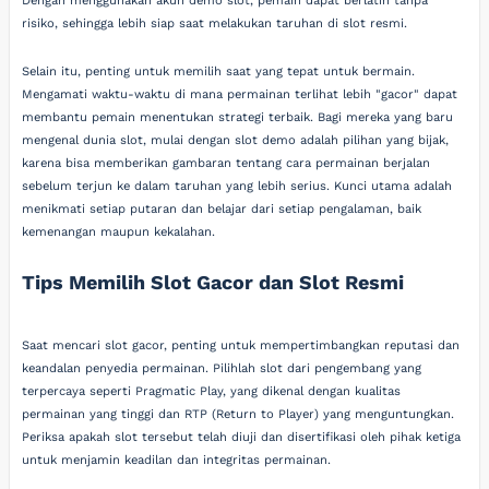
Dengan menggunakan akun demo slot, pemain dapat berlatih tanpa
risiko, sehingga lebih siap saat melakukan taruhan di slot resmi.
Selain itu, penting untuk memilih saat yang tepat untuk bermain.
Mengamati waktu-waktu di mana permainan terlihat lebih "gacor" dapat
membantu pemain menentukan strategi terbaik. Bagi mereka yang baru
mengenal dunia slot, mulai dengan slot demo adalah pilihan yang bijak,
karena bisa memberikan gambaran tentang cara permainan berjalan
sebelum terjun ke dalam taruhan yang lebih serius. Kunci utama adalah
menikmati setiap putaran dan belajar dari setiap pengalaman, baik
kemenangan maupun kekalahan.
Tips Memilih Slot Gacor dan Slot Resmi
Saat mencari slot gacor, penting untuk mempertimbangkan reputasi dan
keandalan penyedia permainan. Pilihlah slot dari pengembang yang
terpercaya seperti Pragmatic Play, yang dikenal dengan kualitas
permainan yang tinggi dan RTP (Return to Player) yang menguntungkan.
Periksa apakah slot tersebut telah diuji dan disertifikasi oleh pihak ketiga
untuk menjamin keadilan dan integritas permainan.