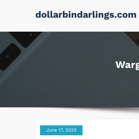
Skip
dollarbindarlings.com
to
content
Warg
June 17, 2025