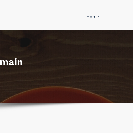
Home
rmain