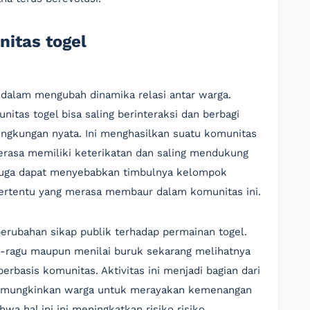
itas togel
 dalam mengubah dinamika relasi antar warga.
itas togel bisa saling berinteraksi dan berbagi
lingkungan nyata. Ini menghasilkan suatu komunitas
merasa memiliki keterikatan dan saling mendukung
 juga dapat menyebabkan timbulnya kelompok
 tertentu yang merasa membaur dalam komunitas ini.
erubahan sikap publik terhadap permainan togel.
u-ragu maupun menilai buruk sekarang melihatnya
erbasis komunitas. Aktivitas ini menjadi bagian dari
memungkinkan warga untuk merayakan kemenangan
hwa hal ini ini meningkatkan risiko risiko