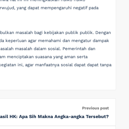
erwujud, yang dapat mempengaruhi negatif pada
bulkan masalah bagi kebijakan publik publik. Dengan
 ada keperluan agar memahami dan mengatur dampak
masalah masalah dalam sosial. Pemerintah dan
dalam menciptakan suasana yang aman serta
egiatan ini, agar manfaatnya sosial dapat dapat tanpa
Previous post
asil HK: Apa Sih Makna Angka-angka Tersebut?