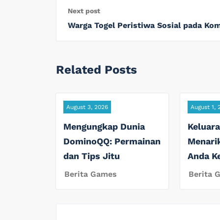
Next post
Warga Togel Peristiwa Sosial pada Ko
Related Posts
August 3, 2026
August 1, 
Mengungkap Dunia
Keluar
DominoQQ: Permainan
Menari
dan Tips Jitu
Anda K
Berita Games
Berita 