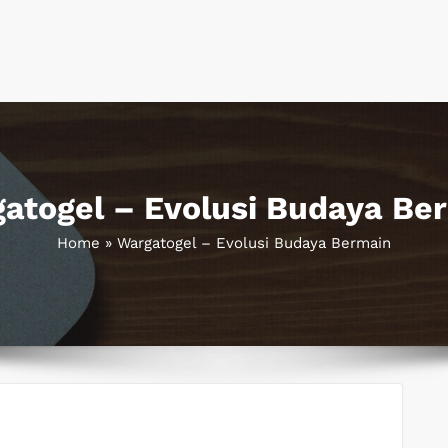
atogel – Evolusi Budaya Be
Home
»
Wargatogel – Evolusi Budaya Bermain