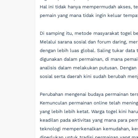
Hal ini tidak hanya mempermudah akses, t
pemain yang mana tidak ingin keluar tempat
Di samping itu, metode masyarakat togel 
Melalui sarana sosial dan forum daring, mer
dengan lebih luas global. Saling tukar dat
digunakan dalam permainan, di mana pema
analisis dalam melakukan putusan. Dengan b
sosial serta daerah kini sudah berubah menja
Perubahan mengenai budaya permainan ter
Kemunculan permainan online telah mening
yang lebih lebih ketat. Warga togel kini h
keadilan pada aktivitas yang mana para pe
teknologi memperkenalkan kemudahan, kes
diperlukan untuk tradisi permainan yang ma